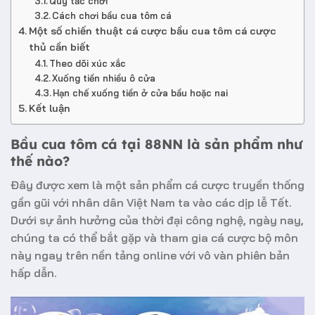
Quy tắc chơi
Cách chơi bầu cua tôm cá
Một số chiến thuật cá cược bầu cua tôm cá cược
thủ cần biết
Theo dõi xúc xắc
Xuống tiền nhiều ô cửa
Hạn chế xuống tiền ở cửa bầu hoặc nai
Kết luận
Bầu cua tôm cá tại
88NN
là sản phẩm như
thế nào?
Đây được xem là một sản phẩm cá cược truyền thống
gần gũi với nhân dân Việt Nam ta vào các dịp lễ Tết.
Dưới sự ảnh hưởng của thời đại công nghệ, ngày nay,
chúng ta có thể bắt gặp và tham gia cá cược bộ môn
này ngay trên nền tảng online với vô vàn phiên bản
hấp dẫn.