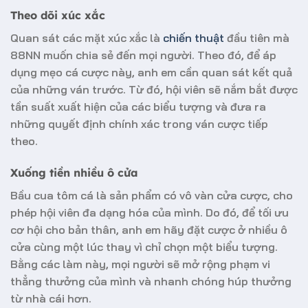
Theo dõi xúc xắc
Quan sát các mặt xúc xắc là
chiến thuật
đầu tiên mà
88NN
muốn chia sẻ đến mọi người. Theo đó, để áp
dụng mẹo cá cược này, anh em cần quan sát kết quả
của những ván trước. Từ đó, hội viên sẽ nắm bắt được
tần suất xuất hiện của các biểu tượng và đưa ra
những quyết định chính xác trong ván cược tiếp
theo.
Xuống tiền nhiều ô cửa
Bầu cua tôm cá là sản phẩm có vô vàn cửa cược, cho
phép hội viên đa dạng hóa của mình. Do đó, để tối ưu
cơ hội cho bản thân, anh em hãy đặt cược ở nhiều ô
cửa cùng một lúc thay vì chỉ chọn một biểu tượng.
Bằng các làm này, mọi người sẽ mở rộng phạm vi
thẳng thưởng của mình và nhanh chóng húp thưởng
từ nhà cái hơn.