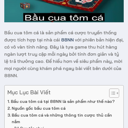
Bầu cua tôm cá
là sản phẩm cá cược truyền thống
được tích hợp tại nhà cái
88NN
với phiên bản hiện đại,
có vô vàn tính năng. Đây là tựa game thu hút hàng
ngàn lượt truy cập mỗi ngày bởi tính đơn giản và tỷ
lệ trả thưởng cao. Để hiểu hơn về siêu phẩm này, mời
mọi người cùng khám phá ngay bài viết bên dưới của
88NN
.
Mục Lục Bài Viết
Bầu cua tôm cá tại 88NN là sản phẩm như thế nào?
Nguồn gốc bầu cua tôm cá
Bầu cua tôm cá và những thông tin cược thủ cần
nắm