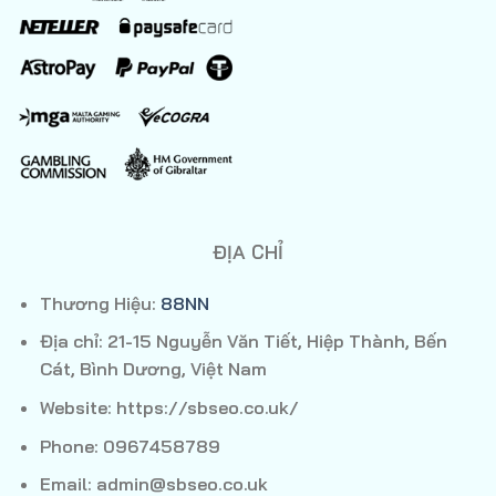
ĐỊA CHỈ
Thương Hiệu:
88NN
Địa chỉ:
21-15 Nguyễn Văn Tiết, Hiệp Thành, Bến
Cát, Bình Dương, Việt Nam
Website:
https://sbseo.co.uk/
Phone: 0967458789
Email:
admin@sbseo.co.uk