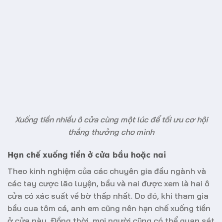
Xuống tiền nhiều ô cửa cùng một lúc để tối ưu cơ hội
thắng thưởng cho mình
Hạn chế xuống tiền ở cửa bầu hoặc nai
Theo kinh nghiệm của các chuyên gia đầu ngành và
các tay cược lão luyện, bầu và nai được xem là hai ô
cửa có xác suất về bờ thấp nhất. Do đó, khi tham gia
bầu cua tôm cá, anh em cũng nên hạn chế xuống tiền
ở cửa này. Đồng thời, mọi người cũng có thể quan sát