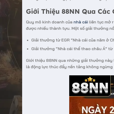
Giới Thiệu 88NN Qua Các 
Quy mô kinh doanh của
nhà cái
liên tục mở r
được nhiều thành tựu. Một số giải thưởng n
Giải thưởng từ EGR “Nhà cái của năm ở C
Giải thưởng “Nhà cái thể thao châu Á” từ
Giới thiệu 88NN qua những giải thưởng này l
là động lực thúc đẩy nền tảng không ngừng 