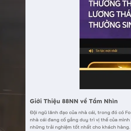
Giới Thiệu 88NN về Tầm Nhìn
Đội ngũ lãnh đạo của nhà cái, trong đó có F
nhà cái đang cố gắng duy trì vị thế của mìn
những trải nghiệm tốt nhất cho khách hàng. 