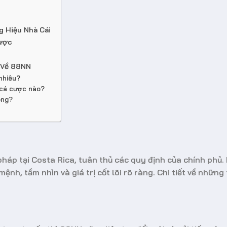
 Hiệu Nhà Cái
Được
 Về 88NN
 nhiêu?
 cá cược nào?
ông?
pháp tại Costa Rica, tuân thủ các quy định của chính phủ
ệnh, tầm nhìn và giá trị cốt lõi rõ ràng. Chi tiết về nhữn