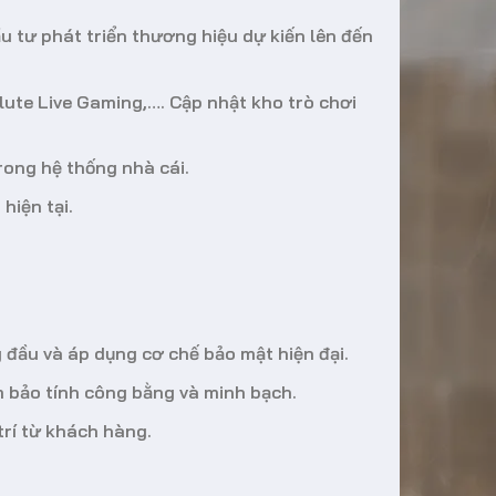
u tư phát triển thương hiệu dự kiến lên đến
olute Live Gaming,…. Cập nhật kho trò chơi
rong hệ thống nhà cái.
hiện tại.
 đầu và áp dụng cơ chế bảo mật hiện đại.
 bảo tính công bằng và minh bạch.
trí từ khách hàng.