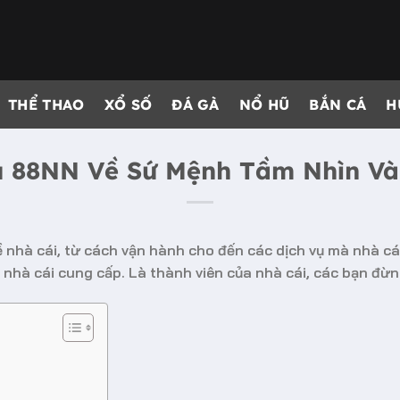
THỂ THAO
XỔ SỐ
ĐÁ GÀ
NỔ HŨ
BẮN CÁ
H
ệu 88NN Về Sứ Mệnh Tầm Nhìn Và
 nhà cái, từ cách vận hành cho đến các dịch vụ mà nhà cái
h nhà cái cung cấp. Là thành viên của nhà cái, các bạn đừn