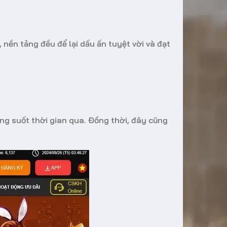
nền tảng đều để lại dấu ấn tuyệt vời và đạt
ng suốt thời gian qua. Đồng thời, đây cũng