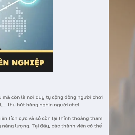
ầu mà còn là nơi quy tụ cộng đồng người chơi
t,… thu hút hàng nghìn người chơi.
iên tích cực và số còn lại thỉnh thoảng tham
 năng lượng. Tại đây, các thành viên có thể